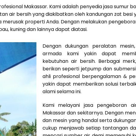
 Profesional Makassar. Kami adalah penyedia jasa sumur 
n air bersih yang diakibatkan oleh kandungan zat besi y
a merusak properti Anda. Dengan melakukan pengeboran 
 bau, kuning dan lainnya dapat diatasi.
Dengan dukungan peralatan mesin, 
armada kami yakin dapat mem
kebutuhan air bersih. Berbagai mer
berikan seperti jetpump dan submers
ahli profesional berpengalaman & p
yakin dapat memberikan solusi terbai
alami selama ini.
Kami melayani jasa pengeboran ai
Makassar dan sekitarnya. Dengan men
dan mesin yang handal serta dukunga
cukup menjawab setiap tantangan dal
mencari sumber air demi memenuhi ke