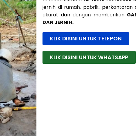
jernih di rumah, pabrik, perkantoran
akurat dan dengan memberikan
GA
DAN JERNIH.
KLIK DISINI UNTUK TELEPON
KLIK DISINI UNTUK WHATSAPP