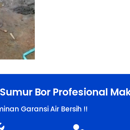
 Sumur Bor Profesional Ma
inan Garansi Air Bersih !!