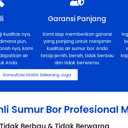
li
Garansi Panjang
i kualitas nya,
Kami siap memberikan garansi
In
 dimana pun,
yang panjang untuk menjamin
b
anah nya, kami
kualitas air sumur bor Anda
dapatkan air
tetap jernih, bersih, tidak berbau
ka
uk Anda.
dan tidak berwarna.
Konsultasi Gratis Sekarang Juga
hli Sumur Bor Profesional
h, Tidak Berbau & Tidak Berwarna