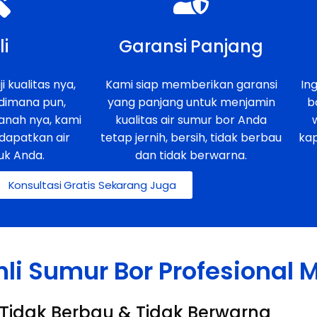
li
Garansi Panjang
i kualitas nya,
Kami siap memberikan garansi
In
 dimana pun,
yang panjang untuk menjamin
b
anah nya, kami
kualitas air sumur bor Anda
dapatkan air
tetap jernih, bersih, tidak berbau
ka
uk Anda.
dan tidak berwarna.
Konsultasi Gratis Sekarang Juga
hli Sumur Bor Profesional
h, Tidak Berbau & Tidak Berwarna