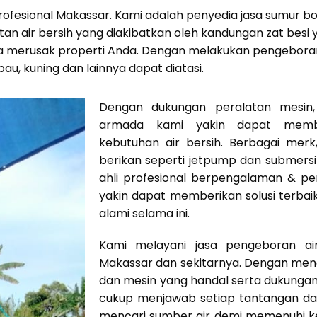
 Profesional Makassar. Kami adalah penyedia jasa sumur 
n air bersih yang diakibatkan oleh kandungan zat besi y
a merusak properti Anda. Dengan melakukan pengeboran 
 bau, kuning dan lainnya dapat diatasi.
Dengan dukungan peralatan mesin, 
armada kami yakin dapat mem
kebutuhan air bersih. Berbagai mer
berikan seperti jetpump dan submers
ahli profesional berpengalaman & p
yakin dapat memberikan solusi terbai
alami selama ini.
Kami melayani jasa pengeboran ai
Makassar dan sekitarnya. Dengan men
dan mesin yang handal serta dukunga
cukup menjawab setiap tantangan dal
mencari sumber air demi memenuhi ke