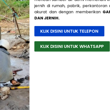
jernih di rumah, pabrik, perkantoran
akurat dan dengan memberikan
GA
DAN JERNIH.
KLIK DISINI UNTUK TELEPON
KLIK DISINI UNTUK WHATSAPP