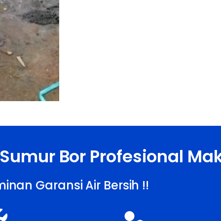
 Sumur Bor Profesional Ma
inan Garansi Air Bersih !!