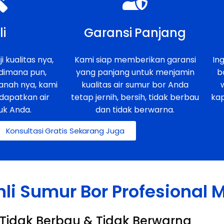
li
Garansi Panjang
i kualitas nya,
Kami siap memberikan garansi
In
 dimana pun,
yang panjang untuk menjamin
b
anah nya, kami
kualitas air sumur bor Anda
dapatkan air
tetap jernih, bersih, tidak berbau
ka
uk Anda.
dan tidak berwarna.
Konsultasi Gratis Sekarang Juga
hli Sumur Bor Profesional
h, Tidak Berbau & Tidak Berwarna