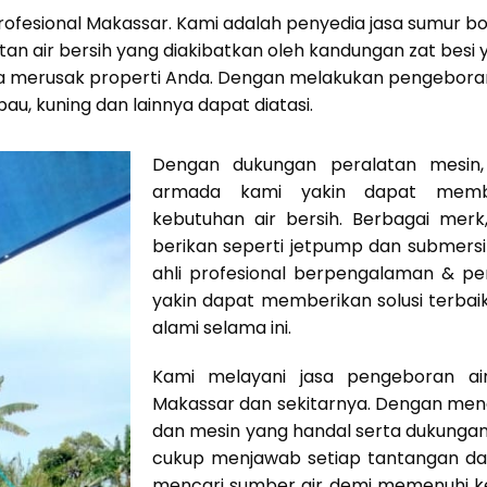
 Profesional Makassar. Kami adalah penyedia jasa sumur 
n air bersih yang diakibatkan oleh kandungan zat besi y
a merusak properti Anda. Dengan melakukan pengeboran 
 bau, kuning dan lainnya dapat diatasi.
Dengan dukungan peralatan mesin, 
armada kami yakin dapat mem
kebutuhan air bersih. Berbagai mer
berikan seperti jetpump dan submers
ahli profesional berpengalaman & p
yakin dapat memberikan solusi terbai
alami selama ini.
Kami melayani jasa pengeboran ai
Makassar dan sekitarnya. Dengan men
dan mesin yang handal serta dukunga
cukup menjawab setiap tantangan dal
mencari sumber air demi memenuhi ke