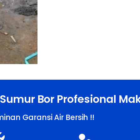
 Sumur Bor Profesional Ma
inan Garansi Air Bersih !!