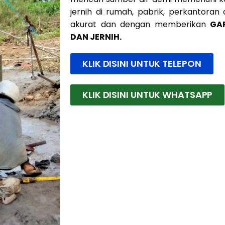
jernih di rumah, pabrik, perkantoran
akurat dan dengan memberikan
GA
DAN JERNIH.
KLIK DISINI UNTUK TELEPON
KLIK DISINI UNTUK WHATSAPP