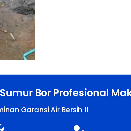
 Sumur Bor Profesional Ma
inan Garansi Air Bersih !!