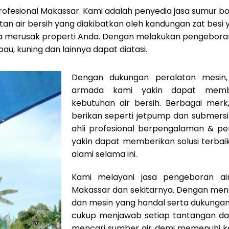
 Profesional Makassar. Kami adalah penyedia jasa sumur 
n air bersih yang diakibatkan oleh kandungan zat besi y
a merusak properti Anda. Dengan melakukan pengeboran 
 bau, kuning dan lainnya dapat diatasi.
Dengan dukungan peralatan mesin, 
armada kami yakin dapat mem
kebutuhan air bersih. Berbagai mer
berikan seperti jetpump dan submers
ahli profesional berpengalaman & p
yakin dapat memberikan solusi terbai
alami selama ini.
Kami melayani jasa pengeboran ai
Makassar dan sekitarnya. Dengan men
dan mesin yang handal serta dukunga
cukup menjawab setiap tantangan dal
mencari sumber air demi memenuhi ke