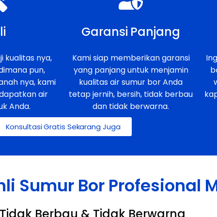
li
Garansi Panjang
i kualitas nya,
Kami siap memberikan garansi
In
 dimana pun,
yang panjang untuk menjamin
b
anah nya, kami
kualitas air sumur bor Anda
dapatkan air
tetap jernih, bersih, tidak berbau
ka
uk Anda.
dan tidak berwarna.
Konsultasi Gratis Sekarang Juga
hli Sumur Bor Profesional
h, Tidak Berbau & Tidak Berwarna