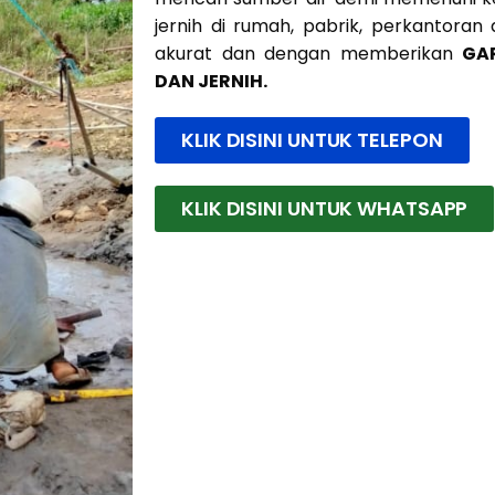
jernih di rumah, pabrik, perkantoran
akurat dan dengan memberikan
GA
DAN JERNIH.
KLIK DISINI UNTUK TELEPON
KLIK DISINI UNTUK WHATSAPP