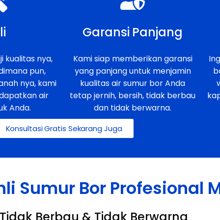
li
Garansi Panjang
i kualitas nya,
Kami siap memberikan garansi
In
 dimana pun,
yang panjang untuk menjamin
b
anah nya, kami
kualitas air sumur bor Anda
dapatkan air
tetap jernih, bersih, tidak berbau
ka
uk Anda.
dan tidak berwarna.
Konsultasi Gratis Sekarang Juga
hli Sumur Bor Profesional
h, Tidak Berbau & Tidak Berwarna