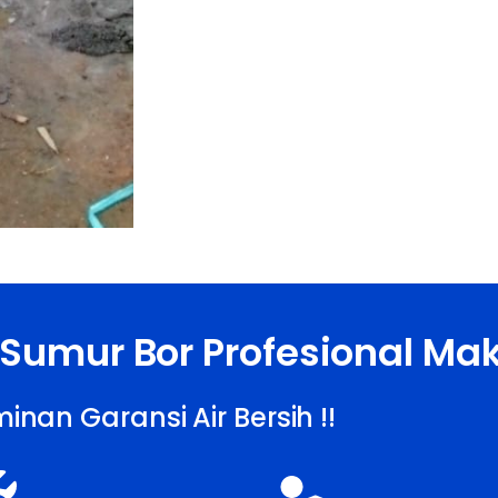
 Sumur Bor Profesional Ma
inan Garansi Air Bersih !!