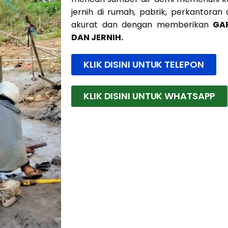
jernih di rumah, pabrik, perkantoran
akurat dan dengan memberikan
GA
DAN JERNIH.
KLIK DISINI UNTUK TELEPON
KLIK DISINI UNTUK WHATSAPP