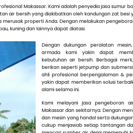
 Profesional Makassar. Kami adalah penyedia jasa sumur 
n air bersih yang diakibatkan oleh kandungan zat besi y
a merusak properti Anda. Dengan melakukan pengeboran 
 bau, kuning dan lainnya dapat diatasi.
Dengan dukungan peralatan mesin, 
armada kami yakin dapat mem
kebutuhan air bersih. Berbagai mer
berikan seperti jetpump dan submers
ahli profesional berpengalaman & p
yakin dapat memberikan solusi terbai
alami selama ini.
Kami melayani jasa pengeboran ai
Makassar dan sekitarnya. Dengan men
dan mesin yang handal serta dukunga
cukup menjawab setiap tantangan dal
mencari sumber air demi memenuhi ke