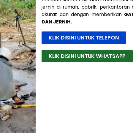
jernih di rumah, pabrik, perkantoran
akurat dan dengan memberikan
GA
DAN JERNIH.
KLIK DISINI UNTUK TELEPON
KLIK DISINI UNTUK WHATSAPP