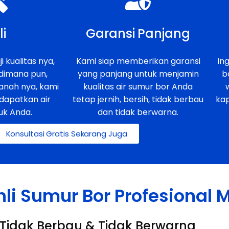
li
Garansi Panjang
i kualitas nya,
Kami siap memberikan garansi
In
 dimana pun,
yang panjang untuk menjamin
b
anah nya, kami
kualitas air sumur bor Anda
dapatkan air
tetap jernih, bersih, tidak berbau
ka
uk Anda.
dan tidak berwarna.
Konsultasi Gratis Sekarang Juga
hli Sumur Bor Profesional
h, Tidak Berbau & Tidak Berwarna