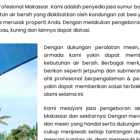
 Profesional Makassar. Kami adalah penyedia jasa sumur 
n air bersih yang diakibatkan oleh kandungan zat besi y
a merusak properti Anda. Dengan melakukan pengeboran 
 bau, kuning dan lainnya dapat diatasi.
Dengan dukungan peralatan mesin, 
armada kami yakin dapat mem
kebutuhan air bersih. Berbagai mer
berikan seperti jetpump dan submers
ahli profesional berpengalaman & p
yakin dapat memberikan solusi terbai
alami selama ini.
Kami melayani jasa pengeboran ai
Makassar dan sekitarnya. Dengan men
dan mesin yang handal serta dukunga
cukup menjawab setiap tantangan dal
mencari sumber air demi memenuhi ke