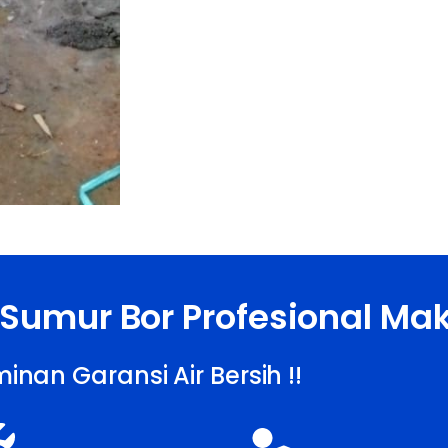
 Sumur Bor Profesional Ma
inan Garansi Air Bersih !!