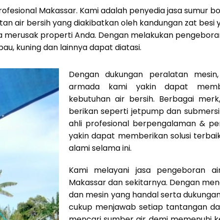
 Profesional Makassar. Kami adalah penyedia jasa sumur 
n air bersih yang diakibatkan oleh kandungan zat besi y
a merusak properti Anda. Dengan melakukan pengeboran 
 bau, kuning dan lainnya dapat diatasi.
Dengan dukungan peralatan mesin, 
armada kami yakin dapat mem
kebutuhan air bersih. Berbagai mer
berikan seperti jetpump dan submers
ahli profesional berpengalaman & p
yakin dapat memberikan solusi terbai
alami selama ini.
Kami melayani jasa pengeboran ai
Makassar dan sekitarnya. Dengan men
dan mesin yang handal serta dukunga
cukup menjawab setiap tantangan dal
mencari sumber air demi memenuhi ke