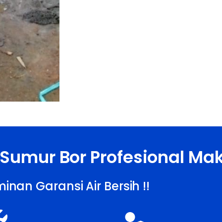
 Sumur Bor Profesional Ma
inan Garansi Air Bersih !!