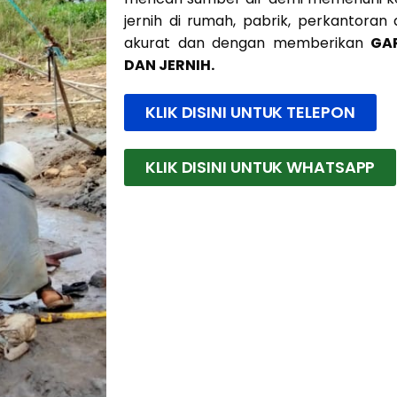
jernih di rumah, pabrik, perkantoran
akurat dan dengan memberikan
GA
DAN JERNIH.
KLIK DISINI UNTUK TELEPON
KLIK DISINI UNTUK WHATSAPP