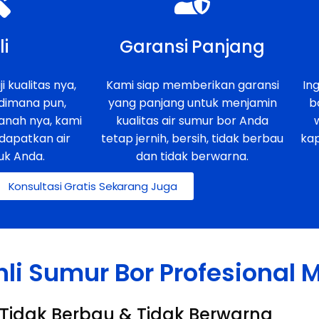
li
Garansi Panjang
i kualitas nya,
Kami siap memberikan garansi
In
 dimana pun,
yang panjang untuk menjamin
b
anah nya, kami
kualitas air sumur bor Anda
dapatkan air
tetap jernih, bersih, tidak berbau
ka
uk Anda.
dan tidak berwarna.
Konsultasi Gratis Sekarang Juga
hli Sumur Bor Profesional
h, Tidak Berbau & Tidak Berwarna