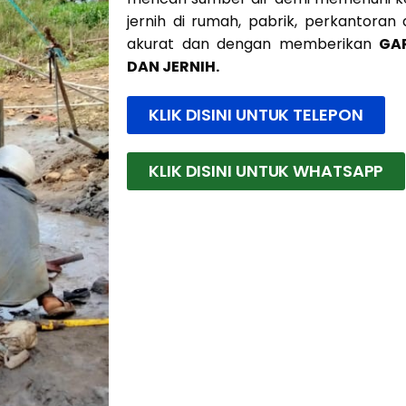
jernih di rumah, pabrik, perkantoran
akurat dan dengan memberikan
GA
DAN JERNIH.
KLIK DISINI UNTUK TELEPON
KLIK DISINI UNTUK WHATSAPP