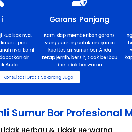
li
Garansi Panjang
i kualitas nya,
Kami siap memberikan garansi
In
 dimana pun,
yang panjang untuk menjamin
b
anah nya, kami
kualitas air sumur bor Anda
dapatkan air
tetap jernih, bersih, tidak berbau
ka
uk Anda.
dan tidak berwarna.
Konsultasi Gratis Sekarang Juga
hli Sumur Bor Profesional
h, Tidak Berbau & Tidak Berwarna