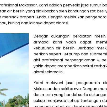
 Profesional Makassar. Kami adalah penyedia jasa sumur 
n air bersih yang diakibatkan oleh kandungan zat besi y
a merusak properti Anda. Dengan melakukan pengeboran 
 bau, kuning dan lainnya dapat diatasi.
Dengan dukungan peralatan mesin, 
armada kami yakin dapat mem
kebutuhan air bersih. Berbagai mer
berikan seperti jetpump dan submers
ahli profesional berpengalaman & p
yakin dapat memberikan solusi terbai
alami selama ini.
Kami melayani jasa pengeboran ai
Makassar dan sekitarnya. Dengan men
dan mesin yang handal serta dukunga
cukup menjawab setiap tantangan dal
mencari sumber air demi memenuhi ke