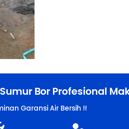
 Sumur Bor Profesional Ma
inan Garansi Air Bersih !!